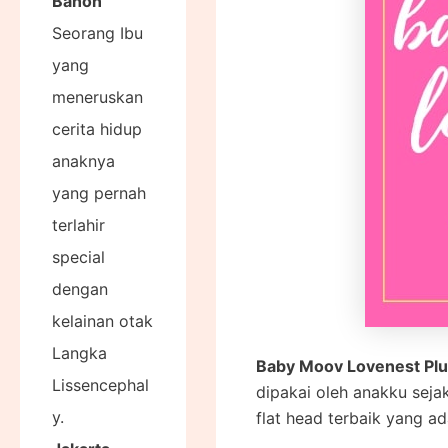
Banon
Seorang Ibu
yang
meneruskan
cerita hidup
anaknya
yang pernah
terlahir
special
dengan
kelainan otak
Langka
Baby Moov Lovenest Plu
Lissencephal
dipakai oleh anakku sejak
y.
flat head terbaik yang ad