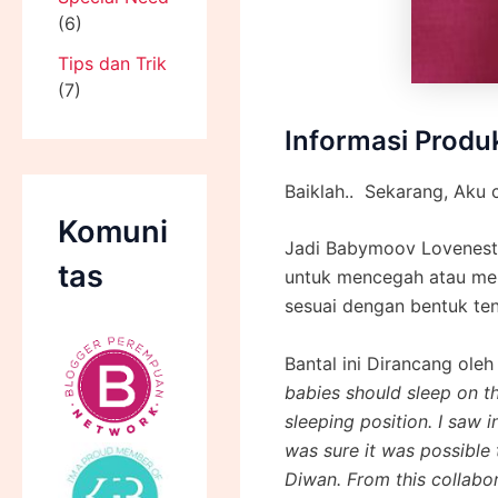
(6)
Tips dan Trik
(7)
Informasi Produ
Baiklah.. Sekarang, Aku c
Komuni
Jadi Babymoov Lovenest
tas
untuk mencegah atau memp
sesuai dengan bentuk ten
Bantal ini Dirancang ol
babies should sleep on th
sleeping position. I saw 
was sure it was possible 
Diwan. From this collab