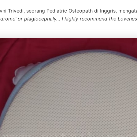
ni Trivedi, seorang Pediatric Osteopath di Inggris, mengat
yndrome’ or plagiocephaly… I highly recommend the Lovenest