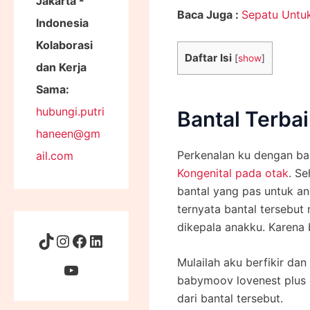
Jakarta -
Baca Juga :
Sepatu Untu
Indonesia
Kolaborasi
Daftar Isi
[
show
]
dan Kerja
Sama:
hubungi.putri
Bantal Terbai
haneen@gm
Perkenalan ku dengan ban
ail.com
Kongenital pada otak
. S
bantal yang pas untuk an
ternyata bantal tersebut
dikepala anakku. Karena 
Mulailah aku berfikir dan
babymoov lovenest plus 
dari bantal tersebut.