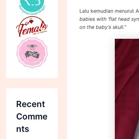
Lalu kemudian menurut Av
babies with ‘flat head s
on the baby’s skull.”
Recent
Comme
nts