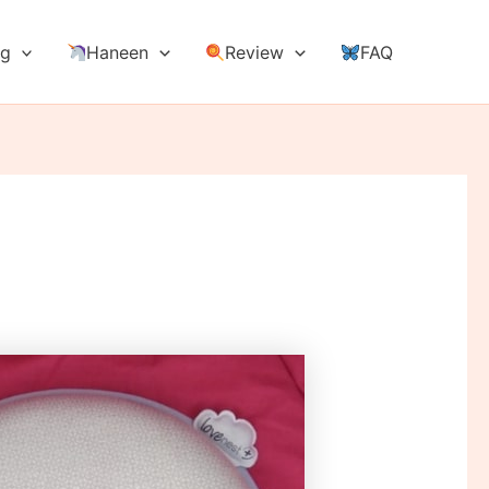
ng
Haneen
Review
FAQ