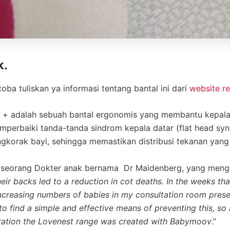
k.
oba tuliskan ya informasi tentang bantal ini dari
website r
 + adalah sebuah bantal ergonomis yang membantu kepal
erbaiki tanda-tanda sindrom kepala datar (flat head syn
gkorak bayi, sehingga memastikan distribusi tekanan yang 
eh seorang Dokter anak bernama Dr Maidenberg, yang meng
eir backs led to a reduction in cot deaths. In the weeks t
increasing numbers of babies in my consultation room prese
to find a simple and effective means of preventing this, so 
oration the Lovenest range was created with Babymoov
.”