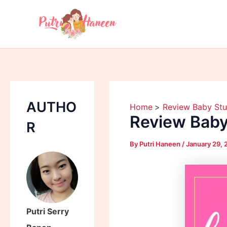
A
Skip
r
to
c
content
h
i
v
e
s
AUTHO
Home
Review Baby Stu
Review Baby
R
By
Putri Haneen
/
January 29,
Putri Serry