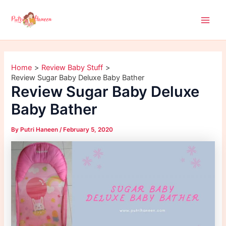
A
Skip
Main
r
to
c
Men
content
h
i
v
e
Home
Review Baby Stuff
s
Review Sugar Baby Deluxe Baby Bather
Review Sugar Baby Deluxe
Baby Bather
By
Putri Haneen
/
February 5, 2020