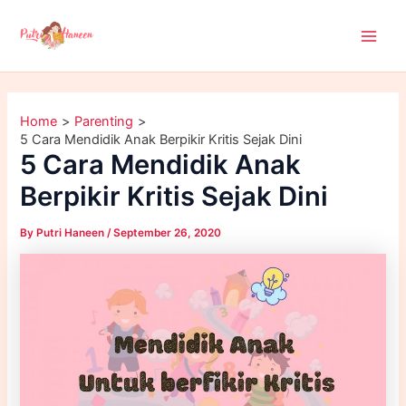
A
Skip
Main
r
to
c
Men
content
h
i
v
e
Home
Parenting
s
5 Cara Mendidik Anak Berpikir Kritis Sejak Dini
5 Cara Mendidik Anak
Berpikir Kritis Sejak Dini
By
Putri Haneen
/
September 26, 2020